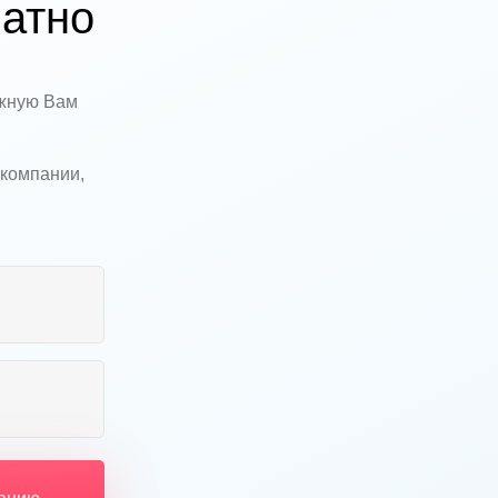
атно
ужную Вам
 компании,