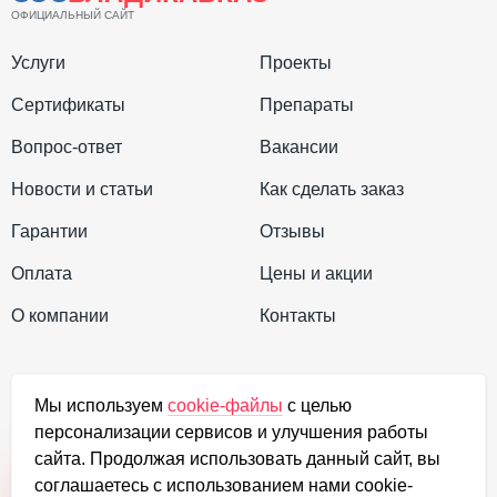
ОФИЦИАЛЬНЫЙ САЙТ
В жилых и любых других помещениях озонация
проводится для удаления запаха, плесневых
Услуги
Проекты
грибков, бактерий, соединений ртути, хлора и
Сертификаты
Препараты
других опасных веществ. Они накапливаются в
Вопрос-ответ
Вакансии
стенах, швах, стыках, элементах отделки, в
обивке мебели и многих других местах.
Новости и статьи
Как сделать заказ
Озонирование не только устраняет
Гарантии
Отзывы
бактериологическую и вирусную опасность, но и
избавляет помещение от неприятных запахов.
Оплата
Цены и акции
О компании
Контакты
Преимущества озонирования
+7 (923) 035-4471
Мы используем
cookie-файлы
с целью
персонализации сервисов и улучшения работы
Для обработки помещений применяются
order@dezef.ru
сайта. Продолжая использовать данный сайт, вы
генераторы озона, которыми управляют опытные
соглашаетесь с использованием нами cookie-
специалисты компании СЭС. Озонирование