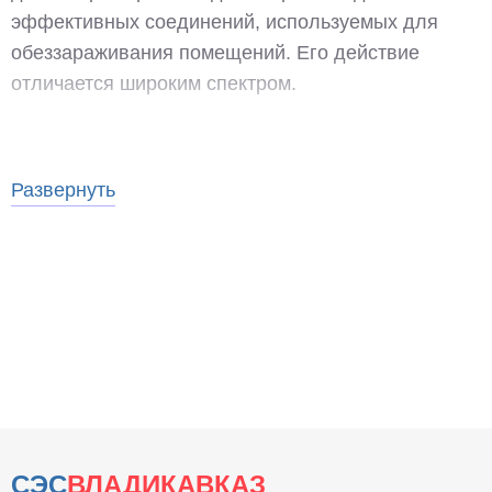
эффективных соединений, используемых для
обеззараживания помещений. Его действие
отличается широким спектром.
Непродолжительная обработка озоном
уничтожает:
Развернуть
большинство известных вирусов, включая
возбудителя Covid-19;
патогенные бактерии;
грибковые микроорганизмы;
токсины;
ароматические вещества, вызывающие
неприятный запах.
СЭС
ВЛАДИКАВКАЗ